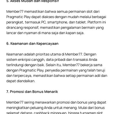
5. Akses Mudah dan Responsif
Member77 memastikan bahwa semua permainan slot dari
Pragmatic Play dapat diakses dengan mudah melalui berbagai
perangkat, termasuk PC, smartphone, dan tablet. Platform ini
dirancang responsif, memastikan pengalaman bermain yang
lancar dan nyaman di mana saja dan kapan saja.
6. Keamanan dan Kepercayaan
Keamanan adalah prioritas utama di Member77. Dengan
sistem enkripsi canggih, data pribadi dan transaksi Anda
terlindungi dengan baik. Selain itu, Member77 bekerja sama
dengan Pragmatic Play, penyedia permainan yang telah teruji
dan terpercaya, memastikan bahwa setiap permainan adil dan
dapat diandalkan.
7. Promosi dan Bonus Menarik
Member77 sering menawarkan promosi dan bonus yang dapat
meningkatkan peluang Anda untuk menang. Mulai dari bonus
selamat datang, cashback mingguan, hingga turnamen slot