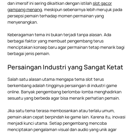
dan imersif ini sering dikaitkan dengan istilah
slot gacor
gampang menang
, meskipun sebenarnya lebih merujuk pada
persepsi pemain terhadap momen permainan yang
menyenangkan.
Keberagaman tema ini bukan terjadi tanpa alasan. Ada
berbagai faktor yang membuat pengembang terus
menciptakan konsep baru agar permainan tetap menarik bagi
berbagai jenis pemain.
Persaingan Industri yang Sangat Ketat
Salah satu alasan utama mengapa tema slot terus
berkembang adalah tingginya persaingan di industri game
online. Banyak pengembang berlomba-lomba menghadirkan
sesuatu yang berbeda agar bisa menarik perhatian pemain.
Jika satu tema terasa membosankan atau terlalu umum,
pemain akan cepat berpindah ke game lain. Karena itu, inovasi
menjadi kunci utama. Setiap pengembang mencoba
menciptakan pengalaman visual dan audio yang unik agar