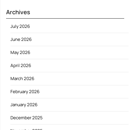
Archives
July 2026
June 2026
May 2026
April 2026
March 2026
February 2026
January 2026
December 2025