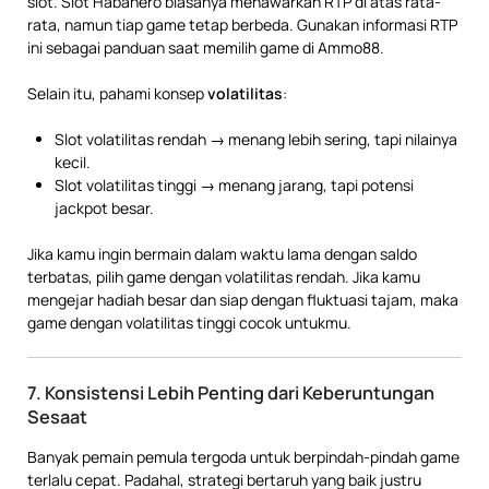
slot. Slot Habanero biasanya menawarkan RTP di atas rata-
rata, namun tiap game tetap berbeda. Gunakan informasi RTP
ini sebagai panduan saat memilih game di Ammo88.
Selain itu, pahami konsep
volatilitas
:
Slot volatilitas rendah → menang lebih sering, tapi nilainya
kecil.
Slot volatilitas tinggi → menang jarang, tapi potensi
jackpot besar.
Jika kamu ingin bermain dalam waktu lama dengan saldo
terbatas, pilih game dengan volatilitas rendah. Jika kamu
mengejar hadiah besar dan siap dengan fluktuasi tajam, maka
game dengan volatilitas tinggi cocok untukmu.
7. Konsistensi Lebih Penting dari Keberuntungan
Sesaat
Banyak pemain pemula tergoda untuk berpindah-pindah game
terlalu cepat. Padahal, strategi bertaruh yang baik justru