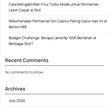
Cara Mengaktifkan Fitur Turbo Mode untuk Permainan
Lebih Cepat di Slot
Rekomendasi Permainan Ion Casino Paling Gacor Hari Ini di
Betwin188
Budget Challenge: Berapa Lama Rp 100K Bertahan di
Berbagai Slot?
Recent Comments
No comments to show.
Archives
July 2026